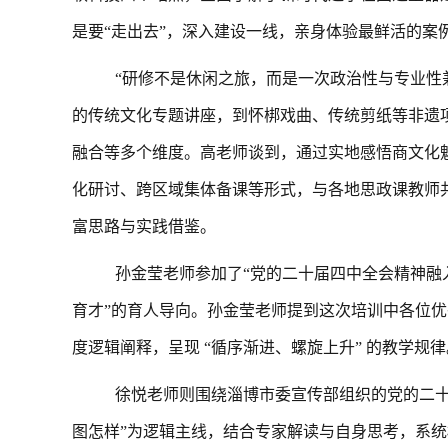
是要“走出去”，深入建设一线，亲身体验最鲜活的案
“研修不是休闲之旅，而是一次政治性与专业性
的传统文化专题讲座，到怀梆戏曲、传统剪纸等非遗
融合等多个维度。高老师谈到，通过实地感悟商文化
化研讨、跨区域集体备课等形式，与各地思政课教师
富思路与实践借鉴。
孙金莹老师
参加了
“党的二十届四中全会精神融
育才”的育人导向。
孙金莹老师提到这次培训中各位
优
度逻辑阐释，呈现
“循序渐进、螺旋上升” 的教学规
徐悦老师则围绕淄博市委宣传部组织的党的二
图怎样”为逻辑主线，结合专家解读与自身思考，系