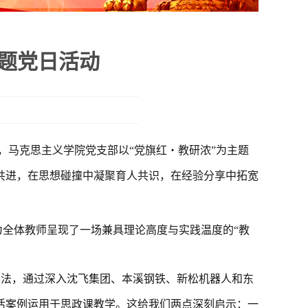
主题党日活动
0 日下午，马克思主义学院党支部以“党旗红・教研浓”为主题
共进，在思想碰撞中凝聚育人共识，在经验分享中拓宽
为全体教师呈现了一场兼具理论高度与实践温度的
“教
学法，通过深入沈飞集团、本溪钢铁、新松机器人和东
活案例运用于思政课教学。这给我们两点深刻启示：一