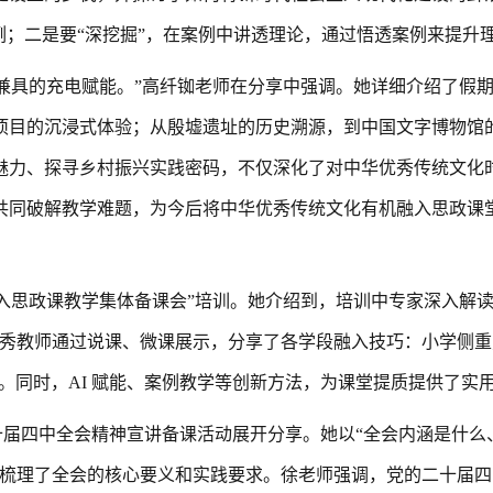
例；二是要“深挖掘”，在案例中讲透理论，通过悟透案例来提升
兼具的充电赋能。”高纤铷老师在分享中强调。她详细介绍了假
项目的沉浸式体验；从殷墟遗址的历史溯源，到中国文字博物馆
魅力、探寻乡村振兴实践密码，不仅深化了对中华优秀传统文化
共同破解教学难题，为今后将中华优秀传统文化有机融入思政课
入思政课教学集体备课会”培训。
她介绍到，培训中
专家深入解
秀教师通过说课、微课展示，分享了各学段融入技巧：小学侧重
律。同时，AI 赋能、案例教学等创新方法，为课堂提质提供了实
十届四中全会精神宣讲备课活动展开分享。她以
“全会内涵是什么
统梳理了全会的核心要义和实践要求。徐老师强调，党的二十届